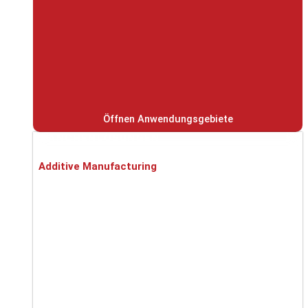
Öffnen Anwendungsgebiete
BRANCHENLÖSUNGEN
Additive Manufacturing
Akkuzellen- und Batteriefertigung
Automotive
Metallverarbeitung
Nahrungsmittel-Industrie
Pharma / Chemie / Medizin